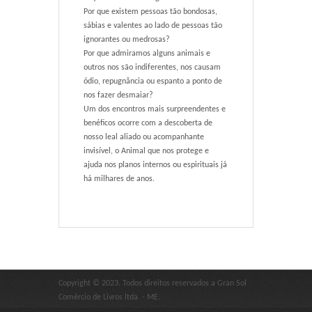
Por que existem pessoas tão bondosas,
sábias e valentes ao lado de pessoas tão
ignorantes ou medrosas?
Por que admiramos alguns animais e
outros nos são indiferentes, nos causam
ódio, repugnância ou espanto a ponto de
nos fazer desmaiar?
Um dos encontros mais surpreendentes e
benéficos ocorre com a descoberta de
nosso leal aliado ou acompanhante
invisível, o Animal que nos protege e
ajuda nos planos internos ou espirituais já
há milhares de anos.
Copyright © 2023. Todos direitos reservados a Gran Sol
Comércio de Livros ltda. - ME.