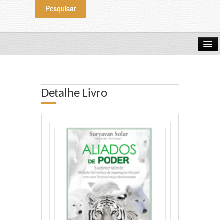
Home
Livros
Detalhe Livro
Livros Digitais
Músicas – CD
Oráculos
Produtores